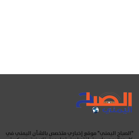
"الصباح اليمني" موقع إخباري متخصص بالشأن اليمني في