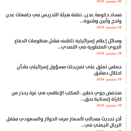
30-ديسمبر- 2024
فساد حكومة عدن.. نقابة هيئة التدريس في جامعات عدن
ولحج وأبين وشبوة…
29-ديسمبر- 2024
وسائل إعلام إسرائيلية تكشف فشل منظومات الدفاع
الجوي المتطورة في التصدي…
29-ديسمبر- 2024
حماس تعلق على تصريحات مسؤول إسرائيلي بشأن
احتلال دمشق
29-ديسمبر- 2024
منخفض جوي خطير.. المكتب الإعلامي في غزة يحذر من
كارثة إنسانية بحق…
29-ديسمبر- 2024
آخر تحديث مسائي لأسعار صرف الدولار والسعودي مقابل
الريال اليمني في…