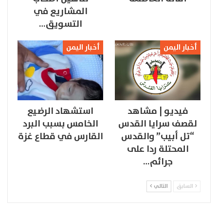
المشاريع في
التسويق…
أخبار اليمن
أخبار اليمن
فيديو | مشاهد
استشهاد الرضيع
لقصف سرايا القدس
الخامس بسبب البرد
“تل أبيب” والقدس
القارس في قطاع غزة
المحتلة ردا على
جرائم…
السابق
التالي