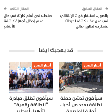
المقال السابق
المقال التالي
بالصور.. استنفار قوات الإنتقالي
صنعاء: نحن أمام كارثة في حال
في عدن عقب كشف تحركات
عدم إدخال أجهزة كاشفة
عسكرية لطارق صالح
للألغام
قد يعجبك ايضا
أخبار اليمن
أخبار اليمن
سبأفون تدشن حملة
سبأفون تطلق مبادرة
نظافة بعدد من أحياء
“انطلاقة رقمية”
أمانة العاصمة
لتأهيل أصحاب