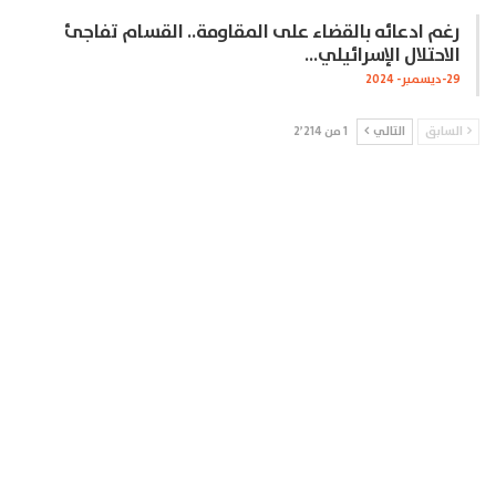
رغم ادعائه بالقضاء على المقاومة.. القسام تفاجئ
الاحتلال الإسرائيلي…
29-ديسمبر- 2024
السابق
التالي
1 من 2٬214