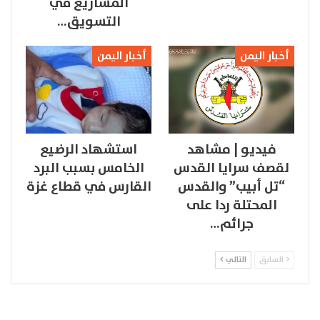
المشاريع في
التسويق…
أخبار اليمن
أخبار اليمن
فيديو | مشاهد
استشهاد الرضيع
لقصف سرايا القدس
الخامس بسبب البرد
“تل أبيب” والقدس
القارس في قطاع غزة
المحتلة ردا على
جرائم…
السابق
التالي