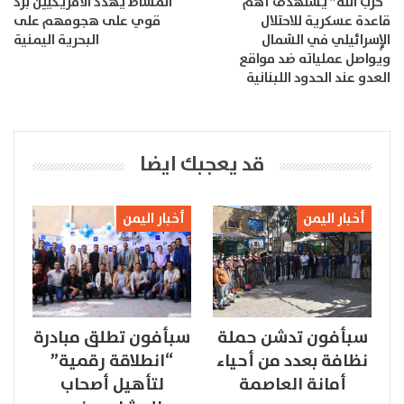
“حزب الله” يستهدف أهم
المشاط يهدد الأمريكيين برد
قاعدة عسكرية للاحتلال
قوي على هجومهم على
الإٍسرائيلي في الشمال
البحرية اليمنية
ويواصل عملياته ضد مواقع
العدو عند الحدود اللبنانية
قد يعجبك ايضا
أخبار اليمن
أخبار اليمن
سبأفون تدشن حملة
سبأفون تطلق مبادرة
نظافة بعدد من أحياء
“انطلاقة رقمية”
أمانة العاصمة
لتأهيل أصحاب