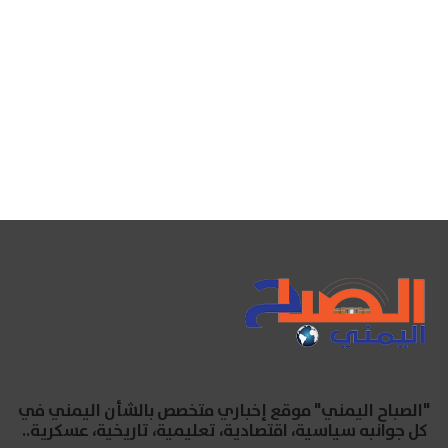
"الصباح اليمني" موقع إخباري متخصص بالشأن اليمني في
كل جوانبه سياسية، اقتصادية، تعليمية، تاريخية، عسكرية..