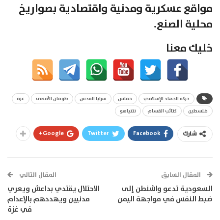
مواقع عسكرية ومدنية واقتصادية بصواريخ
محلية الصنع.
خليك معنا
حركة الجهاد الإسلامي
حماس
سرايا القدس
طوفان الأقصى
غزة
فلسطين
كتائب القسام
نتنياهو
Google+
Twitter
Facebook
شارك
المقال السابق
المقال التالي
السعودية تدعو واشنطن إلى
الاحتلال يقتدي بداعش ويعري
ضبط النفس في مواجهة اليمن
مدنيين ويهددهم بالإعدام
في غزة