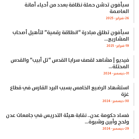
سبأفون تدشن حملة نظافة بعدد من أحياء أمانة
العاصمة
26-فبراير- 2025
سبأفون تطلق مبادرة “انطلاقة رقمية” لتأهيل أصحاب
المشاريع…
19-فبراير- 2025
فيديو | مشاهد لقصف سرايا القدس “تل أبيب” والقدس
المحتلة…
31-ديسمبر- 2024
استشهاد الرضيع الخامس بسبب البرد القارس في قطاع
غزة
30-ديسمبر- 2024
فساد حكومة عدن.. نقابة هيئة التدريس في جامعات عدن
ولحج وأبين وشبوة…
29-ديسمبر- 2024