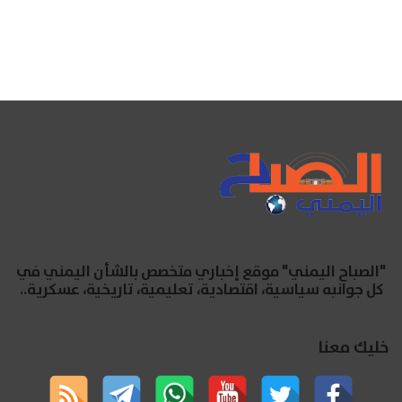
"الصباح اليمني" موقع إخباري متخصص بالشأن اليمني في
كل جوانبه سياسية، اقتصادية، تعليمية، تاريخية، عسكرية..
خليك معنا