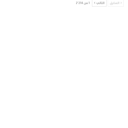
السابق
التالي
1 من 2٬214