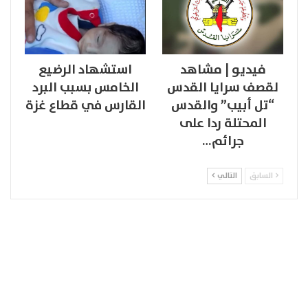
فيديو | مشاهد
استشهاد الرضيع
لقصف سرايا القدس
الخامس بسبب البرد
“تل أبيب” والقدس
القارس في قطاع غزة
المحتلة ردا على
جرائم…
السابق
التالي