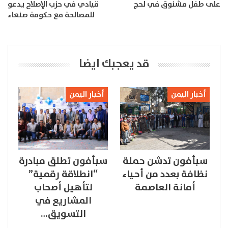
على طفل مشنوق في لحج
قيادي في حزب الإصلاح يدعو
للمصالحة مع حكومة صنعاء
قد يعجبك ايضا
أخبار اليمن
أخبار اليمن
سبأفون تدشن حملة
سبأفون تطلق مبادرة
نظافة بعدد من أحياء
“انطلاقة رقمية”
أمانة العاصمة
لتأهيل أصحاب
المشاريع في
التسويق…