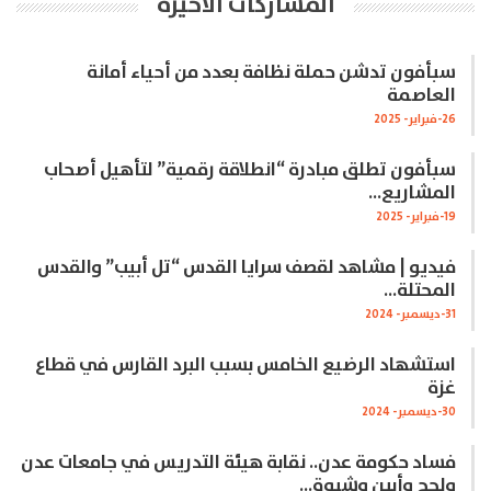
المشاركات الاخيرة
سبأفون تدشن حملة نظافة بعدد من أحياء أمانة
العاصمة
26-فبراير- 2025
سبأفون تطلق مبادرة “انطلاقة رقمية” لتأهيل أصحاب
المشاريع…
19-فبراير- 2025
فيديو | مشاهد لقصف سرايا القدس “تل أبيب” والقدس
المحتلة…
31-ديسمبر- 2024
استشهاد الرضيع الخامس بسبب البرد القارس في قطاع
غزة
30-ديسمبر- 2024
فساد حكومة عدن.. نقابة هيئة التدريس في جامعات عدن
ولحج وأبين وشبوة…