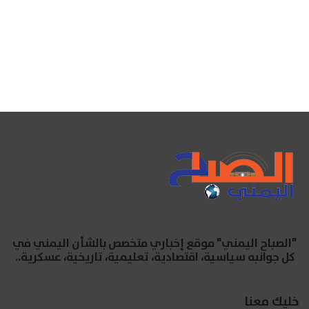
"الصباح اليمني" موقع إخباري متخصص بالشأن اليمني في
كل جوانبه سياسية، اقتصادية، تعليمية، تاريخية، عسكرية..
خليك معنا