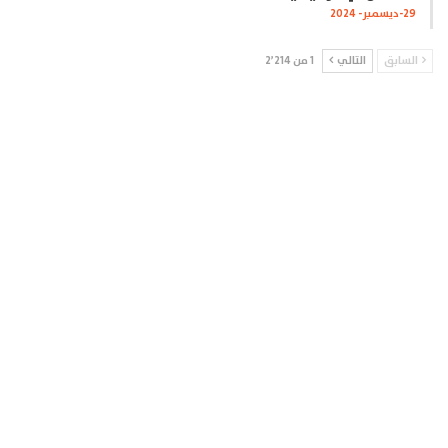
29-ديسمبر- 2024
السابق
التالي
1 من 2٬214