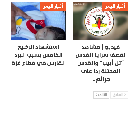
أخبار اليمن
أخبار اليمن
فيديو | مشاهد
استشهاد الرضيع
لقصف سرايا القدس
الخامس بسبب البرد
“تل أبيب” والقدس
القارس في قطاع غزة
المحتلة ردا على
جرائم…
السابق
التالي