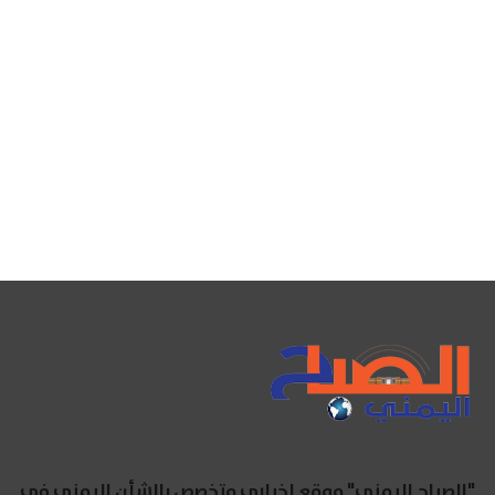
"الصباح اليمني" موقع إخباري متخصص بالشأن اليمني في