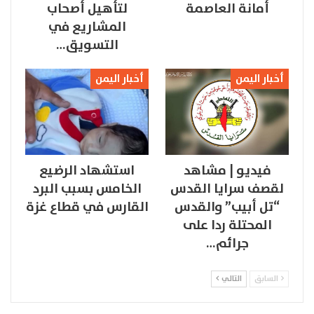
أمانة العاصمة
لتأهيل أصحاب
المشاريع في
التسويق…
أخبار اليمن
أخبار اليمن
فيديو | مشاهد
استشهاد الرضيع
لقصف سرايا القدس
الخامس بسبب البرد
“تل أبيب” والقدس
القارس في قطاع غزة
المحتلة ردا على
جرائم…
السابق
التالي