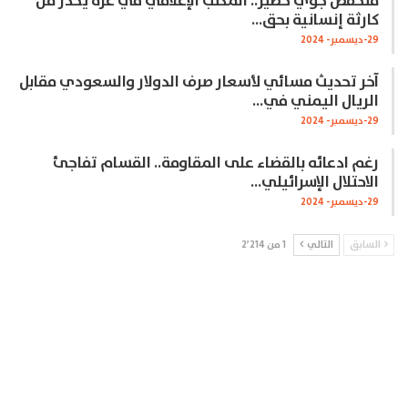
منخفض جوي خطير.. المكتب الإعلامي في غزة يحذر من
كارثة إنسانية بحق…
29-ديسمبر- 2024
آخر تحديث مسائي لأسعار صرف الدولار والسعودي مقابل
الريال اليمني في…
29-ديسمبر- 2024
رغم ادعائه بالقضاء على المقاومة.. القسام تفاجئ
الاحتلال الإسرائيلي…
29-ديسمبر- 2024
السابق
التالي
1 من 2٬214