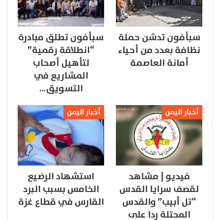
سبأفون تدشن حملة
سبأفون تطلق مبادرة
نظافة بعدد من أحياء
“انطلاقة رقمية”
أمانة العاصمة
لتأهيل أصحاب
المشاريع في
التسويق…
أخبار اليمن
أخبار اليمن
فيديو | مشاهد
استشهاد الرضيع
لقصف سرايا القدس
الخامس بسبب البرد
“تل أبيب” والقدس
القارس في قطاع غزة
المحتلة ردا على