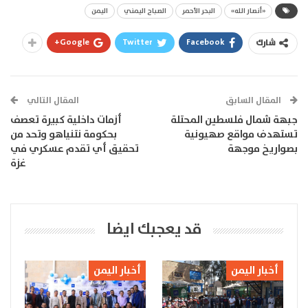
«أنصار الله»
البحر الأحمر
الصباح اليمني
اليمن
Google+
Twitter
Facebook
شارك
المقال السابق
المقال التالي
جبهة شمال فلسطين المحتلة
أزمات داخلية كبيرة تعصف
تستهدف مواقع صهيونية
بحكومة نتنياهو وتحد من
بصواريخ موجهة
تحقيق أي تقدم عسكري في
غزة
قد يعجبك ايضا
أخبار اليمن
أخبار اليمن