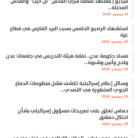
فيديو | مشاهد لقصف سرايا القدس “تل أبيب” والقدس
المحتلة…
31-ديسمبر- 2024
استشهاد الرضيع الخامس بسبب البرد القارس في قطاع
غزة
30-ديسمبر- 2024
فساد حكومة عدن.. نقابة هيئة التدريس في جامعات عدن
ولحج وأبين وشبوة…
29-ديسمبر- 2024
وسائل إعلام إسرائيلية تكشف فشل منظومات الدفاع
الجوي المتطورة في التصدي…
29-ديسمبر- 2024
حماس تعلق على تصريحات مسؤول إسرائيلي بشأن
احتلال دمشق
29-ديسمبر- 2024