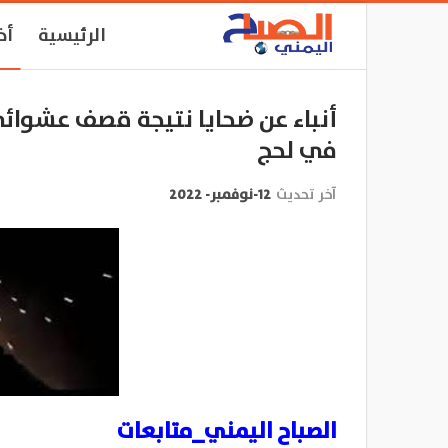
الرئيسية
أخ
أنباء عن ضحايا نتيجة قصف عشوائي
في لحج
آخر تحديث
12-نوفمبر- 2022
الصباح اليمني_متابعات