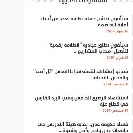
المشاركات الاخيرة
سبأفون تدشن حملة نظافة بعدد من أحياء
أمانة العاصمة
26-فبراير- 2025
سبأفون تطلق مبادرة “انطلاقة رقمية”
لتأهيل أصحاب المشاريع…
19-فبراير- 2025
فيديو | مشاهد لقصف سرايا القدس “تل أبيب”
والقدس المحتلة…
31-ديسمبر- 2024
استشهاد الرضيع الخامس بسبب البرد القارس
في قطاع غزة
30-ديسمبر- 2024
فساد حكومة عدن.. نقابة هيئة التدريس في
جامعات عدن ولحج وأبين وشبوة…