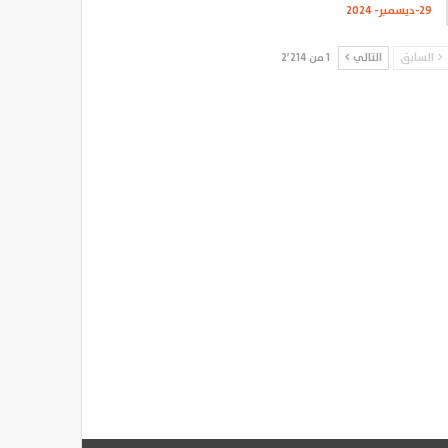
29-ديسمبر- 2024
السابق
التالي
1 من 2٬214