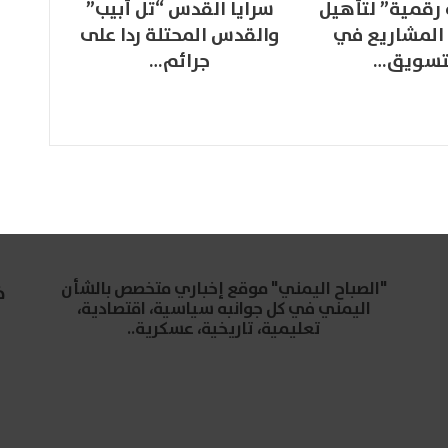
 رقمية” لتأهيل
سرايا القدس “تل أبيب”
المشاريع في
والقدس المحتلة ردا على
تسويق…
جرائم…
"الصباح اليمني" موقع إخباري متخصص بالشأن
خ
اليمني في كل جوانبه سياسية، اقتصادية،
تعليمية، تاريخية، عسكرية..