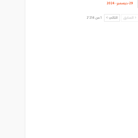
29-ديسمبر- 2024
السابق
التالي
1 من 2٬214