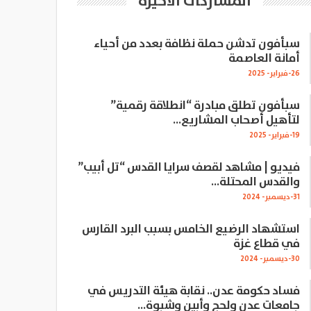
المشاركات الاخيرة
سبأفون تدشن حملة نظافة بعدد من أحياء
أمانة العاصمة
26-فبراير- 2025
سبأفون تطلق مبادرة “انطلاقة رقمية”
لتأهيل أصحاب المشاريع…
19-فبراير- 2025
فيديو | مشاهد لقصف سرايا القدس “تل أبيب”
والقدس المحتلة…
31-ديسمبر- 2024
استشهاد الرضيع الخامس بسبب البرد القارس
في قطاع غزة
30-ديسمبر- 2024
فساد حكومة عدن.. نقابة هيئة التدريس في
جامعات عدن ولحج وأبين وشبوة…