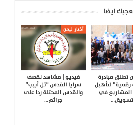
عجبك ايضا
أخبار اليمن
 تطلق مبادرة
فيديو | مشاهد لقصف
 رقمية” لتأهيل
سرايا القدس “تل أبيب”
المشاريع في
والقدس المحتلة ردا على
تسويق…
جرائم…