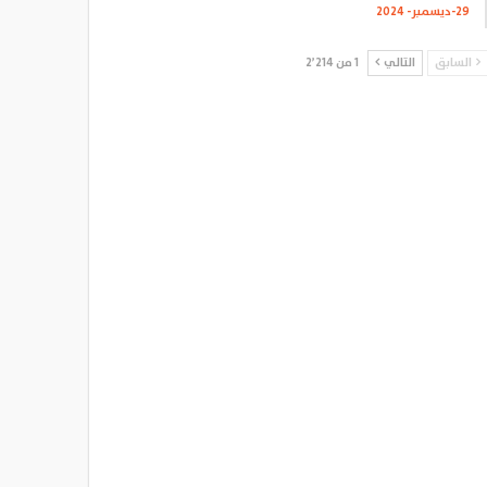
29-ديسمبر- 2024
السابق
التالي
1 من 2٬214