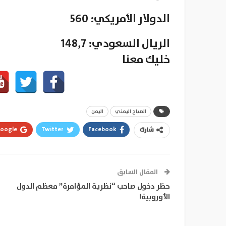
الدولار الأمريكي: 560
الريال السعودي: 148,7
خليك معنا
الصباح اليمني
اليمن
oogle+
Twitter
Facebook
شارك
المقال السابق
حظر دخول صاحب “نظرية المؤامرة” معظم الدول
الأوروبية!