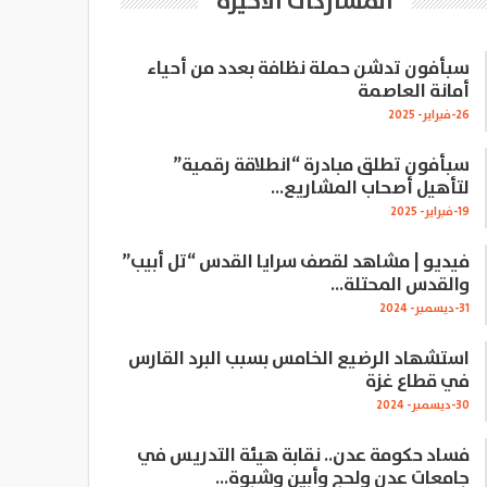
المشاركات الاخيرة
سبأفون تدشن حملة نظافة بعدد من أحياء
أمانة العاصمة
26-فبراير- 2025
سبأفون تطلق مبادرة “انطلاقة رقمية”
لتأهيل أصحاب المشاريع…
19-فبراير- 2025
فيديو | مشاهد لقصف سرايا القدس “تل أبيب”
والقدس المحتلة…
31-ديسمبر- 2024
استشهاد الرضيع الخامس بسبب البرد القارس
في قطاع غزة
30-ديسمبر- 2024
فساد حكومة عدن.. نقابة هيئة التدريس في
جامعات عدن ولحج وأبين وشبوة…