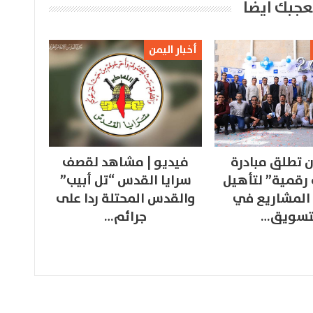
عجبك ايضا
أخبار اليمن
 تطلق مبادرة
فيديو | مشاهد لقصف
 رقمية” لتأهيل
سرايا القدس “تل أبيب”
المشاريع في
والقدس المحتلة ردا على
تسويق…
جرائم…