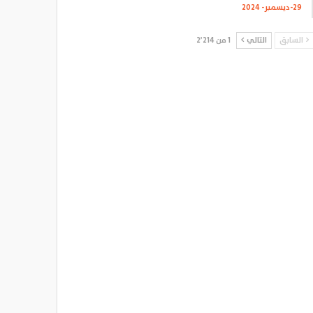
29-ديسمبر- 2024
السابق
التالي
1 من 2٬214