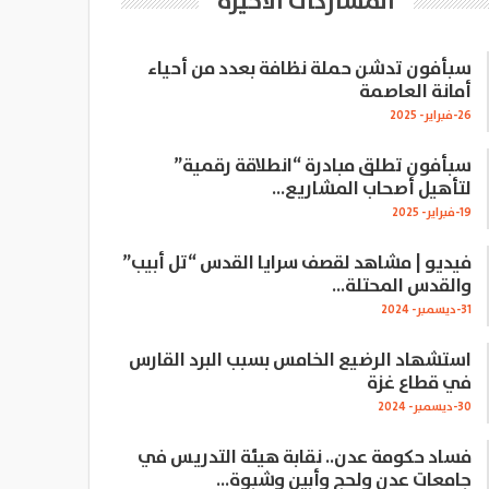
المشاركات الاخيرة
سبأفون تدشن حملة نظافة بعدد من أحياء
أمانة العاصمة
26-فبراير- 2025
سبأفون تطلق مبادرة “انطلاقة رقمية”
لتأهيل أصحاب المشاريع…
19-فبراير- 2025
فيديو | مشاهد لقصف سرايا القدس “تل أبيب”
والقدس المحتلة…
31-ديسمبر- 2024
استشهاد الرضيع الخامس بسبب البرد القارس
في قطاع غزة
30-ديسمبر- 2024
فساد حكومة عدن.. نقابة هيئة التدريس في
جامعات عدن ولحج وأبين وشبوة…