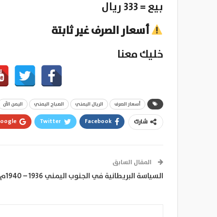
بيع = 333 ريال
أسعار الصرف غير ثابتة
خليك معنا
أسعار الصرف
الريال اليمني
الصباح اليمني
اليمن الآن
oogle+
Twitter
Facebook
شارك
المقال السابق
السياسة البريطانية في الجنوب اليمني 1936 – 1940م