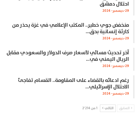
احتلال دمشق
29-ديسمبر- 2024
منخفض جوي خطير.. المكتب الإعلامي في غزة يحذر من
كارثة إنسانية بحق…
29-ديسمبر- 2024
آخر تحديث مسائي لأسعار صرف الدولار والسعودي مقابل
الريال اليمني في…
29-ديسمبر- 2024
رغم ادعائه بالقضاء على المقاومة.. القسام تفاجئ
الاحتلال الإسرائيلي…
29-ديسمبر- 2024
السابق
التالي
1 من 2٬214