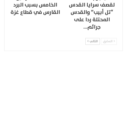
لقصف سرايا القدس
الخامس بسبب البرد
“تل أبيب” والقدس
القارس في قطاع غزة
المحتلة ردا على
جرائم…
السابق
التالي