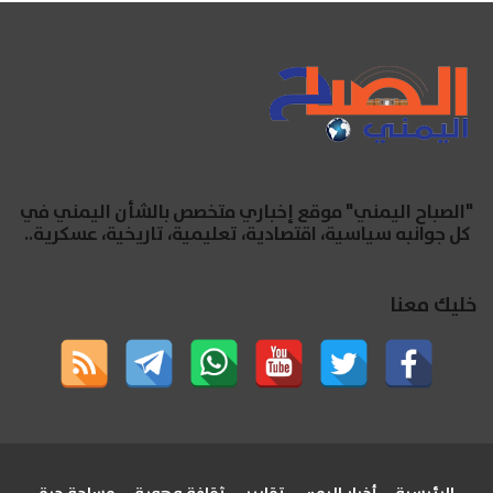
"الصباح اليمني" موقع إخباري متخصص بالشأن اليمني في
كل جوانبه سياسية، اقتصادية، تعليمية، تاريخية، عسكرية..
خليك معنا