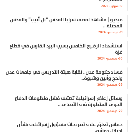
19-فبراير- 2025
فيديو | مشاهد لقصف سرايا القدس “تل أبيب” والقدس
المحتلة…
31-ديسمبر- 2024
استشهاد الرضيع الخامس بسبب البرد القارس في قطاع
غزة
30-ديسمبر- 2024
فساد حكومة عدن.. نقابة هيئة التدريس في جامعات عدن
ولحج وأبين وشبوة…
29-ديسمبر- 2024
وسائل إعلام إسرائيلية تكشف فشل منظومات الدفاع
الجوي المتطورة في التصدي…
29-ديسمبر- 2024
حماس تعلق على تصريحات مسؤول إسرائيلي بشأن
احتلال دمشق