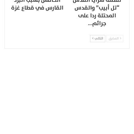
لقصف سرايا القدس
الخامس بسبب البرد
“تل أبيب” والقدس
القارس في قطاع غزة
المحتلة ردا على
جرائم…
السابق
التالي