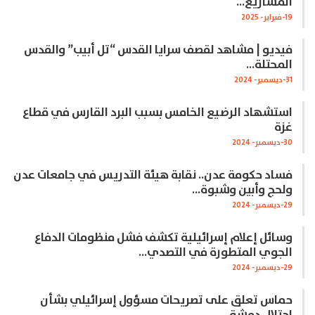
المشاريع…
19-فبراير- 2025
فيديو | مشاهد لقصف سرايا القدس “تل أبيب” والقدس
المحتلة…
31-ديسمبر- 2024
استشهاد الرضيع الخامس بسبب البرد القارس في قطاع
غزة
30-ديسمبر- 2024
فساد حكومة عدن.. نقابة هيئة التدريس في جامعات عدن
ولحج وأبين وشبوة…
29-ديسمبر- 2024
وسائل إعلام إسرائيلية تكشف فشل منظومات الدفاع
الجوي المتطورة في التصدي…
29-ديسمبر- 2024
حماس تعلق على تصريحات مسؤول إسرائيلي بشأن
احتلال دمشق