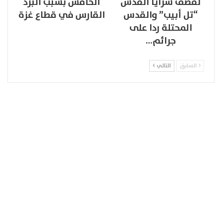
لقصف سرايا القدس
الخامس بسبب البرد
“تل أبيب” والقدس
القارس في قطاع غزة
المحتلة ردا على
جرائم…
السابق
التالي