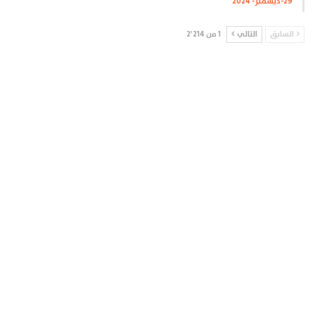
29-ديسمبر- 2024
السابق
التالي
1 من 2٬214