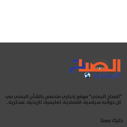
"الصباح اليمني" موقع إخباري متخصص بالشأن اليمني في
كل جوانبه سياسية، اقتصادية، تعليمية، تاريخية، عسكرية..
خليك معنا