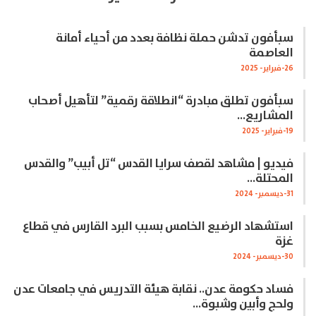
سبأفون تدشن حملة نظافة بعدد من أحياء أمانة
العاصمة
26-فبراير- 2025
سبأفون تطلق مبادرة “انطلاقة رقمية” لتأهيل أصحاب
المشاريع…
19-فبراير- 2025
فيديو | مشاهد لقصف سرايا القدس “تل أبيب” والقدس
المحتلة…
31-ديسمبر- 2024
استشهاد الرضيع الخامس بسبب البرد القارس في قطاع
غزة
30-ديسمبر- 2024
فساد حكومة عدن.. نقابة هيئة التدريس في جامعات عدن
ولحج وأبين وشبوة…