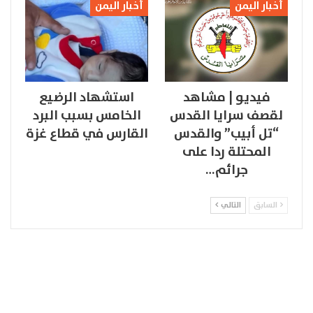
أخبار اليمن
أخبار اليمن
فيديو | مشاهد
استشهاد الرضيع
لقصف سرايا القدس
الخامس بسبب البرد
“تل أبيب” والقدس
القارس في قطاع غزة
المحتلة ردا على
جرائم…
السابق
التالي