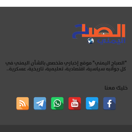
"الصباح اليمني" موقع إخباري متخصص بالشأن اليمني في
كل جوانبه سياسية، اقتصادية، تعليمية، تاريخية، عسكرية..
خليك معنا