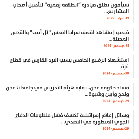
سبأفون تطلق مبادرة “انطلاقة رقمية” لتأهيل أصحاب
المشاريع…
19-فبراير- 2025
فيديو | مشاهد لقصف سرايا القدس “تل أبيب” والقدس
المحتلة…
31-ديسمبر- 2024
استشهاد الرضيع الخامس بسبب البرد القارس في قطاع
غزة
30-ديسمبر- 2024
فساد حكومة عدن.. نقابة هيئة التدريس في جامعات عدن
ولحج وأبين وشبوة…
29-ديسمبر- 2024
وسائل إعلام إسرائيلية تكشف فشل منظومات الدفاع
الجوي المتطورة في التصدي…
29-ديسمبر- 2024