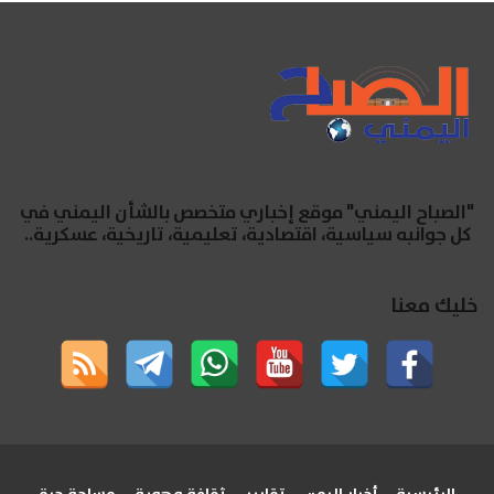
"الصباح اليمني" موقع إخباري متخصص بالشأن اليمني في
كل جوانبه سياسية، اقتصادية، تعليمية، تاريخية، عسكرية..
خليك معنا