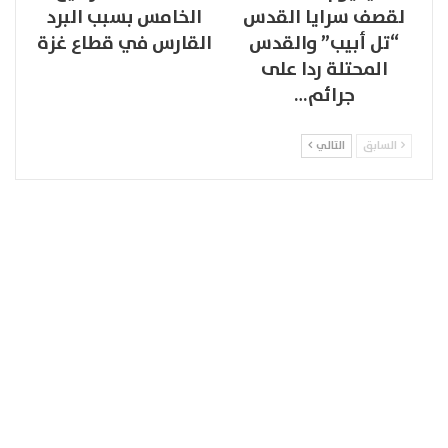
لقصف سرايا القدس
الخامس بسبب البرد
“تل أبيب” والقدس
القارس في قطاع غزة
المحتلة ردا على
جرائم…
السابق
التالي