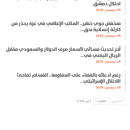
احتلال دمشق
29-ديسمبر- 2024
منخفض جوي خطير.. المكتب الإعلامي في غزة يحذر من
كارثة إنسانية بحق…
29-ديسمبر- 2024
آخر تحديث مسائي لأسعار صرف الدولار والسعودي مقابل
الريال اليمني في…
29-ديسمبر- 2024
رغم ادعائه بالقضاء على المقاومة.. القسام تفاجئ
الاحتلال الإسرائيلي…
29-ديسمبر- 2024
السابق
التالي
1 من 2٬214