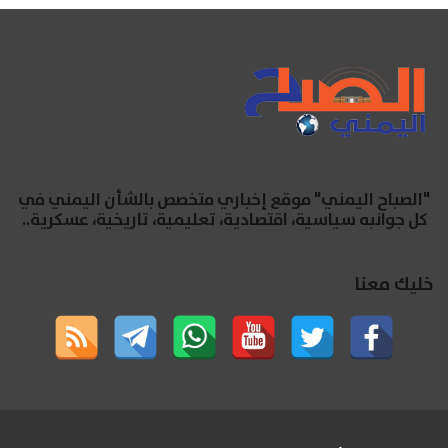
"الصباح اليمني" موقع إخباري متخصص بالشأن اليمني في
كل جوانبه سياسية، اقتصادية، تعليمية، تاريخية، عسكرية..
خليك معنا