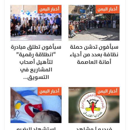
أخبار اليمن
أخبار اليمن
سبأفون تدشن حملة
سبأفون تطلق مبادرة
نظافة بعدد من أحياء
“انطلاقة رقمية”
أمانة العاصمة
لتأهيل أصحاب
المشاريع في
التسويق…
أخبار اليمن
أخبار اليمن
فيديو | مشاهد
استشهاد الرضيع