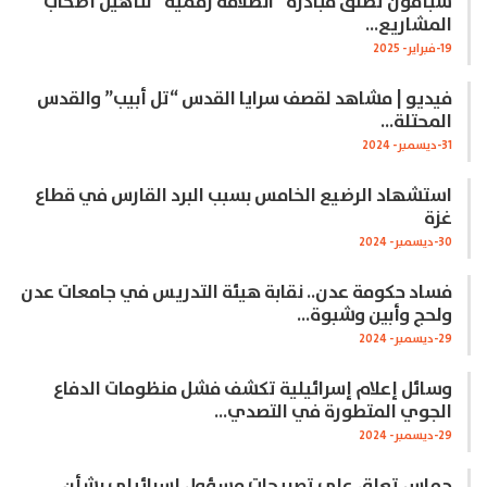
سبأفون تطلق مبادرة “انطلاقة رقمية” لتأهيل أصحاب
المشاريع…
19-فبراير- 2025
فيديو | مشاهد لقصف سرايا القدس “تل أبيب” والقدس
المحتلة…
31-ديسمبر- 2024
استشهاد الرضيع الخامس بسبب البرد القارس في قطاع
غزة
30-ديسمبر- 2024
فساد حكومة عدن.. نقابة هيئة التدريس في جامعات عدن
ولحج وأبين وشبوة…
29-ديسمبر- 2024
وسائل إعلام إسرائيلية تكشف فشل منظومات الدفاع
الجوي المتطورة في التصدي…
29-ديسمبر- 2024
حماس تعلق على تصريحات مسؤول إسرائيلي بشأن