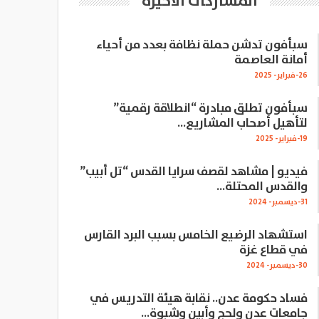
المشاركات الاخيرة
سبأفون تدشن حملة نظافة بعدد من أحياء
أمانة العاصمة
26-فبراير- 2025
سبأفون تطلق مبادرة “انطلاقة رقمية”
لتأهيل أصحاب المشاريع…
19-فبراير- 2025
فيديو | مشاهد لقصف سرايا القدس “تل أبيب”
والقدس المحتلة…
31-ديسمبر- 2024
استشهاد الرضيع الخامس بسبب البرد القارس
في قطاع غزة
30-ديسمبر- 2024
فساد حكومة عدن.. نقابة هيئة التدريس في
جامعات عدن ولحج وأبين وشبوة…