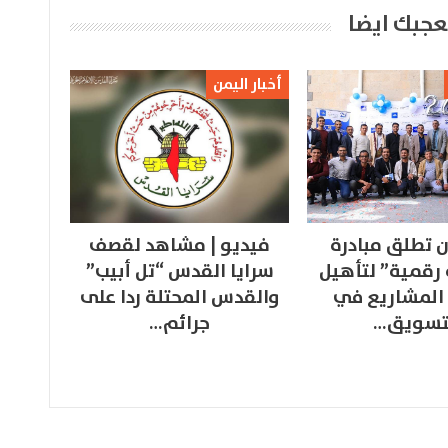
عجبك ايضا
أخبار اليمن
 تطلق مبادرة
فيديو | مشاهد لقصف
 رقمية” لتأهيل
سرايا القدس “تل أبيب”
المشاريع في
والقدس المحتلة ردا على
تسويق…
جرائم…