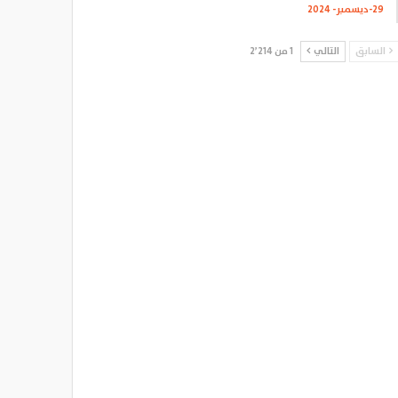
29-ديسمبر- 2024
السابق
التالي
1 من 2٬214