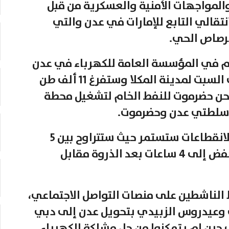
المواجهات الأمنية والعسكرية من قبل
تقالي التابع للإمارات في عدن والتي
لرصاص الحي.
ام في المؤسسة العامة للكهرباء في عدن
نوار أبكر قوله إن سفينة مازوت وصلت السبت لمدينة المكلا وستفرغ 11 ألف طن
ن حضرموت للنفط الخام لتشغيل محطة
 سلطتي عدن وحضرموت.
وحتى مع وصول الوقود قال أبكر إن الانقطاعات ستستمر حيث ستتراوح بين 5
ساعات ونصف في ذروة الأحمال، وتنخفض إلى 4 ساعات بعد الذروة مقابل
لناشطين على منصات التواصل الاجتماعي،
 وعيدروس الزبيدي بتحويل عدن إلى دبي
 حين لم يتمكنوا من حل مشلكة الكهرباء