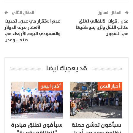
المقال السابق
المقال التالي
عدن.. قوات الانتقالي تغلق
عدم استقرار في عدن.. تحديث
مكاتب النقل وتزج بموظفيها
لأسعار صرف الدولار
في السجون
والسعودي اليوم الأربعاء في
صنعاء وعدن
قد يعجبك ايضا
أخبار اليمن
أخبار اليمن
سبأفون تدشن حملة
سبأفون تطلق مبادرة
نظافة بعدد من أحياء
“انطلاقة رقمية”