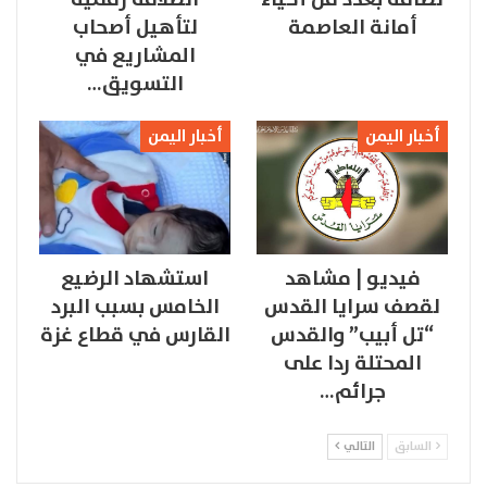
أمانة العاصمة
لتأهيل أصحاب
المشاريع في
التسويق…
أخبار اليمن
أخبار اليمن
فيديو | مشاهد
استشهاد الرضيع
لقصف سرايا القدس
الخامس بسبب البرد
“تل أبيب” والقدس
القارس في قطاع غزة
المحتلة ردا على
جرائم…
السابق
التالي