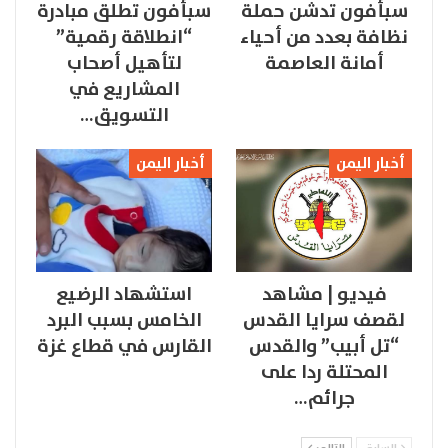
سبأفون تدشن حملة
سبأفون تطلق مبادرة
نظافة بعدد من أحياء
“انطلاقة رقمية”
أمانة العاصمة
لتأهيل أصحاب
المشاريع في
التسويق…
أخبار اليمن
أخبار اليمن
فيديو | مشاهد
استشهاد الرضيع
لقصف سرايا القدس
الخامس بسبب البرد
“تل أبيب” والقدس
القارس في قطاع غزة
المحتلة ردا على
جرائم…