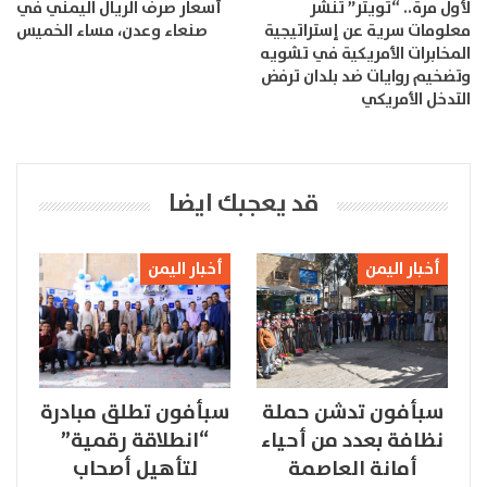
لأول مرة.. “تويتر” تنشر
أسعار صرف الريال اليمني في
معلومات سرية عن إستراتيجية
صنعاء وعدن، مساء الخميس
المخابرات الأمريكية في تشويه
وتضخيم روايات ضد بلدان ترفض
التدخل الأمريكي
قد يعجبك ايضا
أخبار اليمن
أخبار اليمن
سبأفون تدشن حملة
سبأفون تطلق مبادرة
نظافة بعدد من أحياء
“انطلاقة رقمية”
أمانة العاصمة
لتأهيل أصحاب