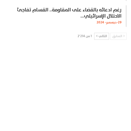
رغم ادعائه بالقضاء على المقاومة.. القسام تفاجئ
الاحتلال الإسرائيلي…
29-ديسمبر- 2024
السابق
التالي
1 من 2٬214