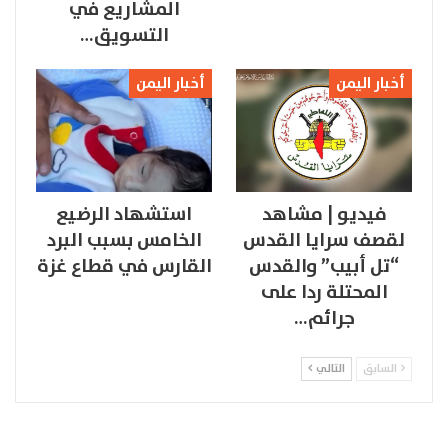
المشاريع في
التسويق…
أخبار اليمن
أخبار اليمن
فيديو | مشاهد
استشهاد الرضيع
لقصف سرايا القدس
الخامس بسبب البرد
“تل أبيب” والقدس
القارس في قطاع غزة
المحتلة ردا على
جرائم…
السابق
التالي