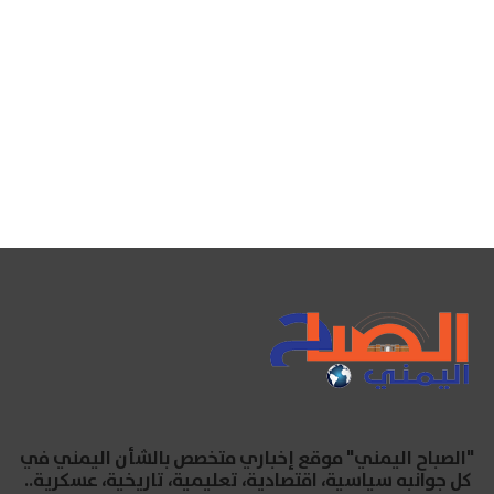
"الصباح اليمني" موقع إخباري متخصص بالشأن اليمني في
كل جوانبه سياسية، اقتصادية، تعليمية، تاريخية، عسكرية..