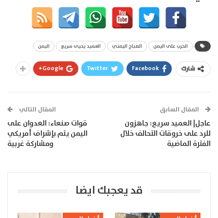
الحرب على اليمن
الصباح اليمني
العميد يحيى سريع
اليمن
Google+
Twitter
Facebook
شارك
المقال السابق
المقال التالي
عاجل| العميد سريع: جاهزون
قوات صنعاء: العدوان على
للرد على خروقات التحالف خلال
اليمن يتم بإشراف أمريكي
الفترة الماضية
ومشاركة غربية
قد يعجبك ايضا