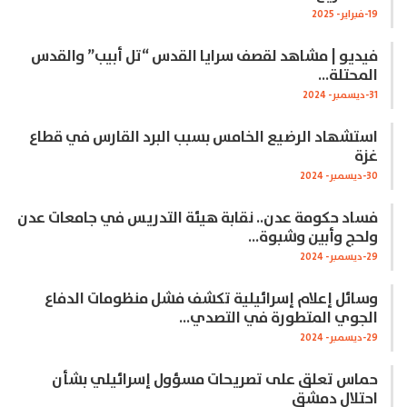
19-فبراير- 2025
فيديو | مشاهد لقصف سرايا القدس “تل أبيب” والقدس
المحتلة…
31-ديسمبر- 2024
استشهاد الرضيع الخامس بسبب البرد القارس في قطاع
غزة
30-ديسمبر- 2024
فساد حكومة عدن.. نقابة هيئة التدريس في جامعات عدن
ولحج وأبين وشبوة…
29-ديسمبر- 2024
وسائل إعلام إسرائيلية تكشف فشل منظومات الدفاع
الجوي المتطورة في التصدي…
29-ديسمبر- 2024
حماس تعلق على تصريحات مسؤول إسرائيلي بشأن
احتلال دمشق