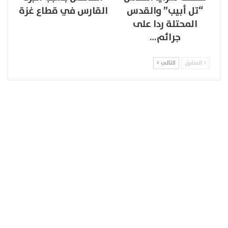
“تل أبيب” والقدس
القارس في قطاع غزة
المحتلة ردا على
جرائم…
السابق
التالي