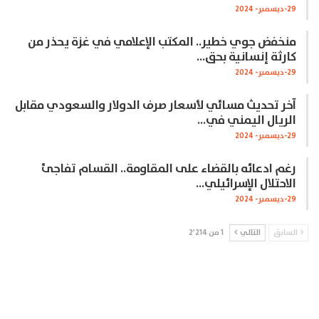
29-ديسمبر- 2024
منخفض جوي خطير.. المكتب الإعلامي في غزة يحذر من
كارثة إنسانية بحق…
29-ديسمبر- 2024
آخر تحديث مسائي لأسعار صرف الدولار والسعودي مقابل
الريال اليمني في…
29-ديسمبر- 2024
رغم ادعائه بالقضاء على المقاومة.. القسام تفاجئ
الاحتلال الإسرائيلي…
29-ديسمبر- 2024
السابق
التالي
1 من 2٬214