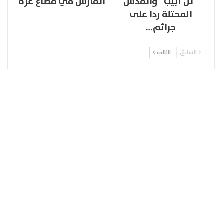
“تل أبيب” والقدس
القارس في قطاع غزة
المحتلة ردا على
جرائم…
السابق
التالي